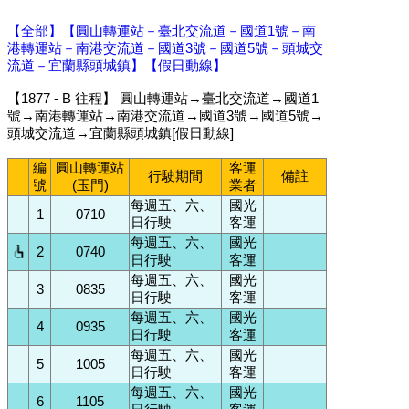
【全部】
【圓山轉運站－臺北交流道－國道1號－南
港轉運站－南港交流道－國道3號－國道5號－頭城交
流道－宜蘭縣頭城鎮】
【假日動線】
【1877 - B 往程】 圓山轉運站→臺北交流道→國道1
號→南港轉運站→南港交流道→國道3號→國道5號→
頭城交流道→宜蘭縣頭城鎮[假日動線]
編
圓山轉運站
客運
行駛期間
備註
號
(玉門)
業者
每週五、六、
國光
1
0710
日行駛
客運
每週五、六、
國光
2
0740
日行駛
客運
每週五、六、
國光
3
0835
日行駛
客運
每週五、六、
國光
4
0935
日行駛
客運
每週五、六、
國光
5
1005
日行駛
客運
每週五、六、
國光
6
1105