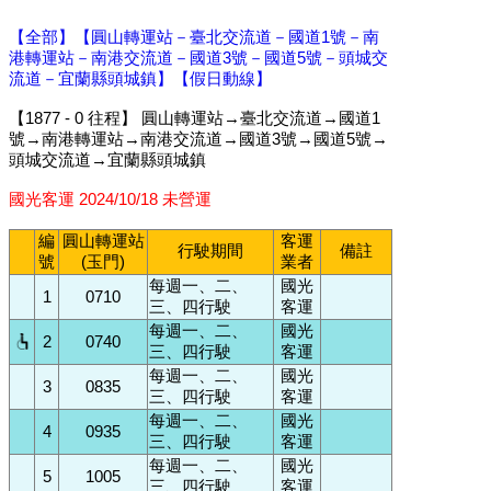
【全部】
【圓山轉運站－臺北交流道－國道1號－南
港轉運站－南港交流道－國道3號－國道5號－頭城交
流道－宜蘭縣頭城鎮】
【假日動線】
【1877 - 0 往程】 圓山轉運站→臺北交流道→國道1
號→南港轉運站→南港交流道→國道3號→國道5號→
頭城交流道→宜蘭縣頭城鎮
國光客運 2024/10/18 未營運
編
圓山轉運站
客運
行駛期間
備註
號
(玉門)
業者
每週一、二、
國光
1
0710
三、四行駛
客運
每週一、二、
國光
2
0740
三、四行駛
客運
每週一、二、
國光
3
0835
三、四行駛
客運
每週一、二、
國光
4
0935
三、四行駛
客運
每週一、二、
國光
5
1005
三、四行駛
客運