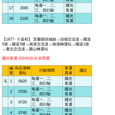
每週一、二、
國光
17
2005
三、四行駛
客運
每週一、二、
國光
18
2105
三、四行駛
客運
【1877 - 0 返程】 宜蘭縣頭城鎮→頭城交流道→國道
5號→國道3號→南港交流道→南港轉運站→國道1號
→臺北交流道→圓山轉運站
國光客運 2024/10/18 未營運
編
烏石港轉
客運
行駛期間
備註
號
運站
業者
每週一、二、
國光
1
0620
三、四行駛
客運
每週一、二、
國光
2
0700
三、四行駛
客運
每週一、二、
國光
3
0720
三、四行駛
客運
每週一、二、
國光
4
0740
三、四行駛
客運