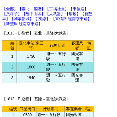
【全部】
【臺北－基隆】
【百福社區】
【東信路】
【八斗子】
【經中山區】
【大武崙】
【暖暖】
【新豐
里】
【國家新城】
【I支線】
【東信路 經南京東路】
【新豐里 經南京東路】
【1813 - E 往程】 臺北→基隆[大武崙]
編
臺北車站(東三
客運業
備
行駛期間
號
門)
者
註
週一～五行
國光客
1
1730
駛
運
週一～五行
國光客
2
1800
駛
運
週一～五行
國光客
3
1940
駛
運
【1813 - E 返程】 基隆→臺北[大武崙]
編號
武聖街口
行駛期間
客運業者
備註
週一～五行駛
國光客運
1
0630