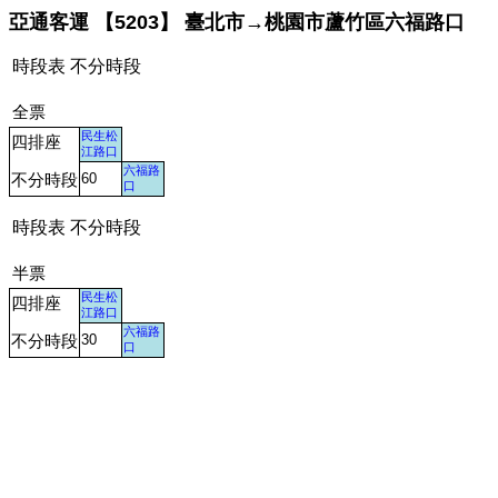
亞通客運 【5203】 臺北市→桃園市蘆竹區六福路口
時段表 不分時段
全票
民生松
四排座
江路口
六福路
不分時段
60
口
時段表 不分時段
半票
民生松
四排座
江路口
六福路
不分時段
30
口