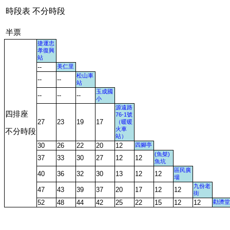
時段表 不分時段
半票
捷運忠
孝復興
站
--
美仁里
松山車
--
--
站
玉成國
--
--
--
小
源遠路
四排座
76-1號
27
23
19
17
（暖暖
火車
不分時段
站）
30
26
22
20
12
四腳亭
(魚桀)
37
33
30
27
12
12
魚坑
區民廣
40
36
32
30
13
12
12
場
九份老
47
43
39
37
20
17
12
12
街
52
48
44
42
25
22
15
12
12
勸濟堂