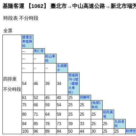
基隆客運 【1062】 臺北市→中山高速公路→新北市瑞
時段表 不分時段
全票
捷運忠
孝復興
站
--
美仁里
松山車
--
--
站
玉成國
--
--
--
小
源遠路
四排座
76-1號
54
46
39
34
（暖暖
火車
不分時段
站）
61
52
45
40
25
四腳亭
(魚桀)
75
66
59
54
25
25
魚坑
區民廣
80
71
64
59
25
25
25
場
九份老
94
85
78
73
39
33
25
25
街
105
96
89
84
50
44
30
25
25
勸濟堂