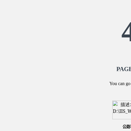
PAG
You can go 
公路