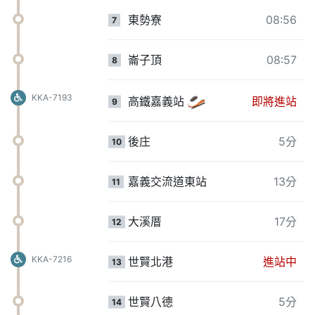
東勢寮
08:56
7
崙子頂
08:57
8
KKA-7193
高鐵嘉義站
即將進站
9
後庄
5分
10
嘉義交流道東站
13分
11
大溪厝
17分
12
KKA-7216
世賢北港
進站中
13
世賢八德
5分
14