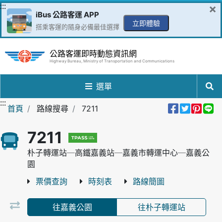
跳到主要內容區
:::
×
iBus 公路客運 APP
立即體驗
搭乘客運的隨身必備最佳選擇
公路客運即時動態資訊網
Highway Bureau, Ministry of Transportation and Communications
選單
:::
分享到Fa
分享至
分享
分
首頁
路線搜尋
7211
7211
朴子轉運站─高鐵嘉義站─嘉義市轉運中心─嘉義公
園
票價查詢
時刻表
路線簡圖
往嘉義公園
往朴子轉運站