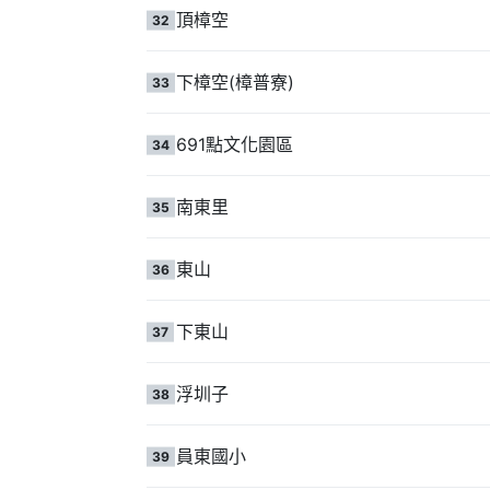
頂樟空
32
下樟空(樟普寮)
33
691點文化園區
34
南東里
35
東山
36
下東山
37
浮圳子
38
員東國小
39