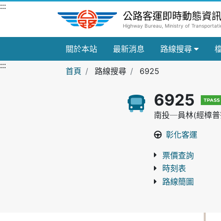
跳到主要內容區
:::
公路客運即時動態資
Highway Bureau, Ministry of Transporta
關於本站
最新消息
路線搜尋
:::
首頁
路線搜尋
6925
6925
南投─員林(經樟普
彰化客運
票價查詢
時刻表
路線簡圖