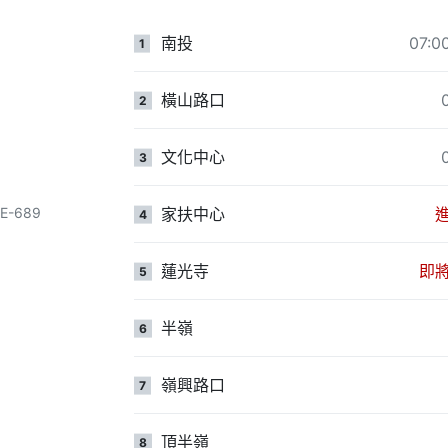
南投
07:
1
橫山路口
2
文化中心
3
AE-689
家扶中心
4
蓮光寺
即
5
半嶺
6
嶺興路口
7
頂半嶺
8