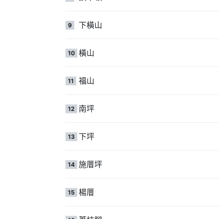
下橫山
9
橫山
10
福山
11
南坪
12
下坪
13
施厝坪
14
楊厝
15