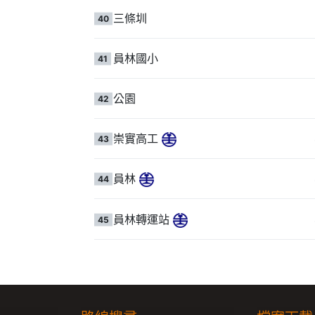
三條圳
40
員林國小
41
公園
42
崇實高工
43
員林
44
員林轉運站
45