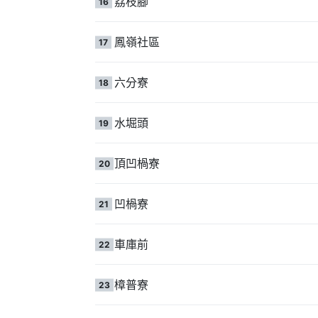
荔枝腳
16
鳳嶺社區
17
六分寮
18
水堀頭
19
頂凹楇寮
20
凹楇寮
21
車庫前
22
樟普寮
23