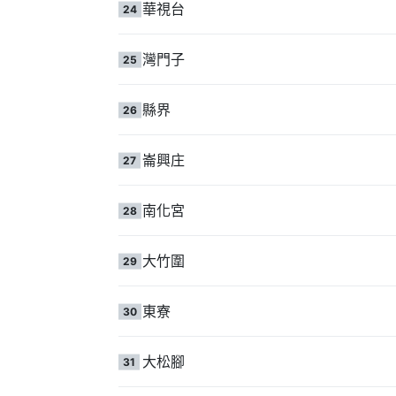
華視台
24
灣門子
25
縣界
26
崙興庄
27
南化宮
28
大竹圍
29
東寮
30
大松腳
31