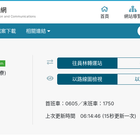
訊網
首頁
網站導
tion and Communications
檔案下載
相關連結
往員林轉運站
寮)
以路線圖檢視
以
首班車：0605／末班車：1750
上次更新時間 06:14:46 (15秒更新一次)