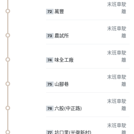
末班車駛
萬豐
離
72
末班車駛
農試所
離
73
末班車駛
味全工廠
離
74
末班車駛
山腳巷
離
75
末班車駛
六股(中正路)
離
76
末班車駛
坑口里(光復新村)
離
77