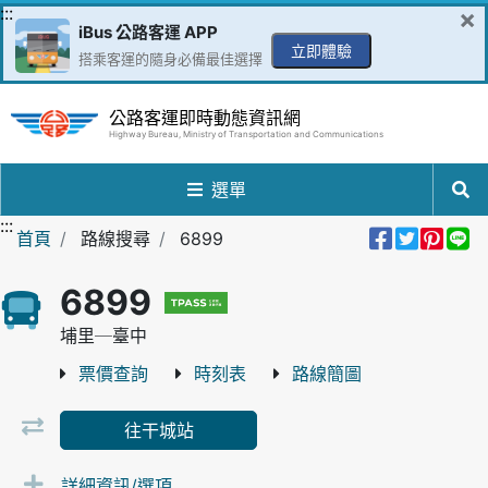
跳到主要內容區
:::
×
iBus 公路客運 APP
立即體驗
搭乘客運的隨身必備最佳選擇
公路客運即時動態資訊網
Highway Bureau, Ministry of Transportation and Communications
選單
:::
分享到Fa
分享至
分享
分
首頁
路線搜尋
6899
6899
埔里─臺中
票價查詢
時刻表
路線簡圖
往干城站
詳細資訊/選項