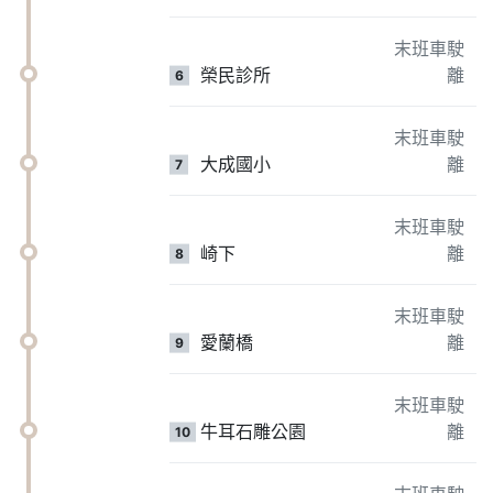
末班車駛
榮民診所
離
6
末班車駛
大成國小
離
7
末班車駛
崎下
離
8
末班車駛
愛蘭橋
離
9
末班車駛
牛耳石雕公園
離
10