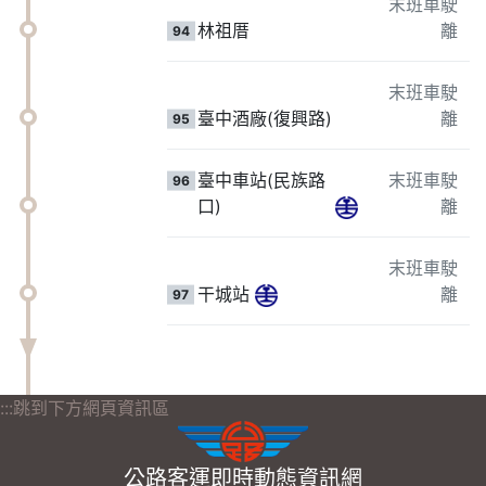
末班車駛
林祖厝
離
94
末班車駛
臺中酒廠(復興路)
離
95
臺中車站(民族路
末班車駛
96
口)
離
末班車駛
干城站
離
97
:::跳到下方網頁資訊區
公路客運即時動態資訊網