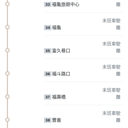
福龜旅遊中心
離
33
末班車駛
福龜
離
34
末班車駛
富久巷口
離
35
末班車駛
福斗路口
離
36
末班車駛
福壽橋
離
37
末班車駛
豐崙
離
38