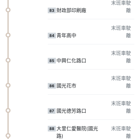
末班車駛
財政部印刷廠
離
83
末班車駛
青年高中
離
84
末班車駛
中興仁化路口
離
85
末班車駛
國光花市
離
86
末班車駛
國光德芳路口
離
87
大里仁愛醫院(國光
末班車駛
88
路)
離