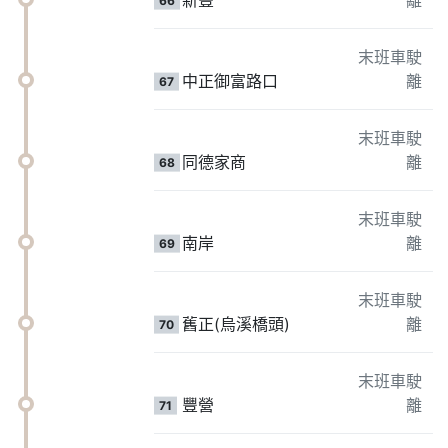
末班車駛
中正御富路口
離
67
末班車駛
同德家商
離
68
末班車駛
南岸
離
69
末班車駛
舊正(烏溪橋頭)
離
70
末班車駛
豐營
離
71