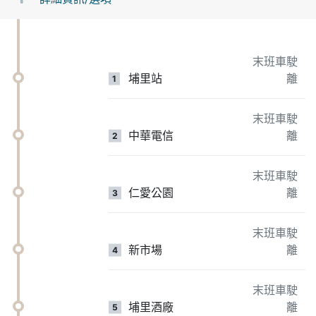
末班車駛
埔里站
離
1
末班車駛
中華電信
離
2
末班車駛
仁愛公園
離
3
末班車駛
新市場
離
4
末班車駛
埔里酒廠
離
5