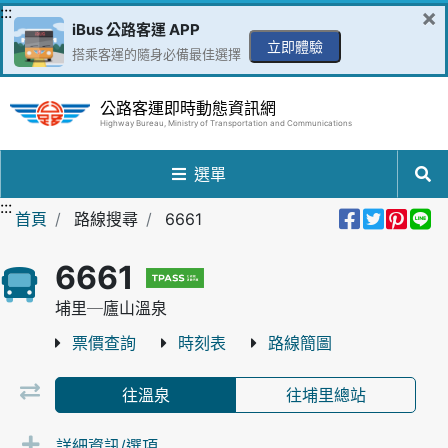
跳到主要內容區
:::
×
iBus 公路客運 APP
立即體驗
搭乘客運的隨身必備最佳選擇
公路客運即時動態資訊網
Highway Bureau, Ministry of Transportation and Communications
選單
:::
分享到Fa
分享至
分享
分
首頁
路線搜尋
6661
6661
埔里─廬山溫泉
票價查詢
時刻表
路線簡圖
往溫泉
往埔里總站
詳細資訊/選項