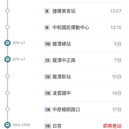
捷運景安站
13:07
8
中和國民運動中心
13:15
9
678-U7
龍潭總站
5分
10
679-U7
龍潭中正路
7分
11
龍潭新站
10分
12
凌雲國中
14分
13
中原楊銅路口
17分
14
KKA-0959
白宮
即將進站
15