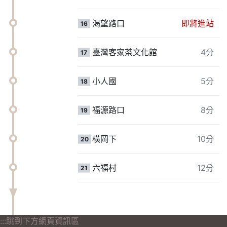
渴望路口
即將進站
16
臺灣客家茶文化館
4分
17
小人國
5分
18
福源路口
8分
19
橫岡下
10分
20
六福村
12分
21
:::跳到下方網頁資訊區