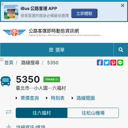
跳到主要內容區
:::
×
iBus 公路客運 APP
立即體驗
搭乘客運的隨身必備最佳選擇
公路客運即時動態資訊網
Highway Bureau, Ministry of Transportation and Communications
選單
:::
分享到Fa
分享至
分享
分
首頁
路線搜尋
5350
5350
臺北市─小人國─六福村
票價查詢
時刻表
路線簡圖
往六福村
往松山機場
詳細資訊/選項