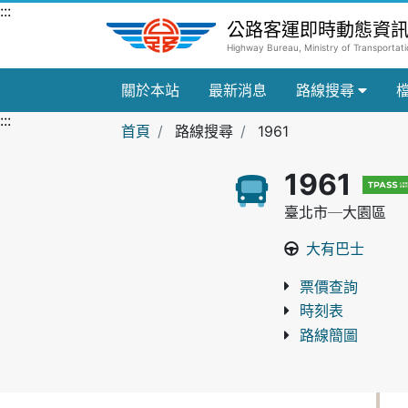
跳到主要內容區
:::
公路客運即時動態資
Highway Bureau, Ministry of Transporta
關於本站
最新消息
路線搜尋
:::
首頁
路線搜尋
1961
1961
臺北市─大園區
大有巴士
票價查詢
時刻表
路線簡圖