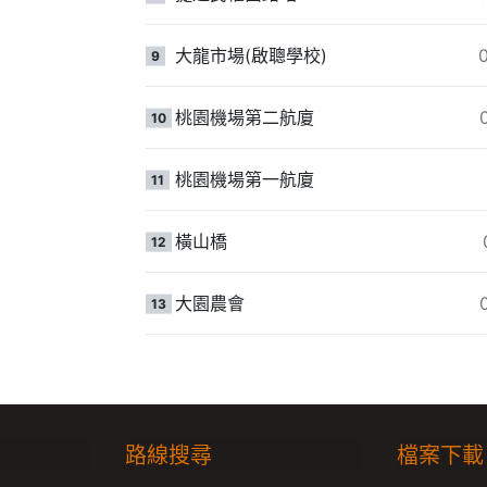
大龍市場(啟聰學校)
9
桃園機場第二航廈
10
桃園機場第一航廈
11
橫山橋
12
大園農會
13
路線搜尋
檔案下載