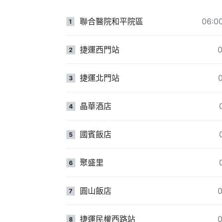
聯合醫院和平院區
06:
1
捷運西門站
0
2
捷運北門站
3
晶華酒店
4
國賓飯店
5
聚盛里
6
圓山飯店
0
7
捷運民權西路站
0
8