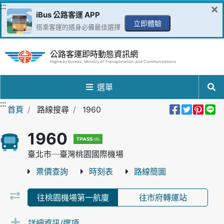
跳到主要內容區
:::
×
iBus 公路客運 APP
立即體驗
搭乘客運的隨身必備最佳選擇
公路客運即時動態資訊網
Highway Bureau, Ministry of Transportation and Communications
選單
:::
分享到Fa
分享至
分享
分
首頁
路線搜尋
1960
1960
臺北市─臺灣桃園國際機場
票價查詢
時刻表
路線簡圖
往桃園機場第一航廈
往市府轉運站
詳細資訊/選項