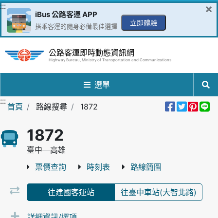
跳到主要內容區
:::
×
iBus 公路客運 APP
立即體驗
搭乘客運的隨身必備最佳選擇
公路客運即時動態資訊網
Highway Bureau, Ministry of Transportation and Communications
選單
:::
分享到Fa
分享至
分享
分
首頁
路線搜尋
1872
1872
臺中─高雄
票價查詢
時刻表
路線簡圖
往建國客運站
往臺中車站(大智北路)
詳細資訊/選項