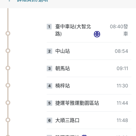
臺中車站(大智北
08:40發
1
路)
車
中山站
08:54
2
朝馬站
09:11
3
楠梓站
11:30
4
捷運苓雅運動園區站
11:44
5
大順三路口
11:48
6