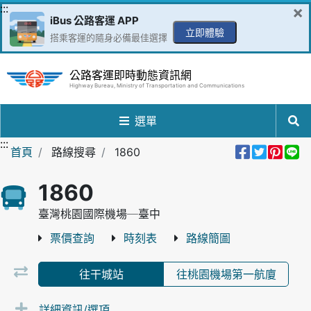
跳到主要內容區
:::
×
iBus 公路客運 APP
立即體驗
搭乘客運的隨身必備最佳選擇
公路客運即時動態資訊網
Highway Bureau, Ministry of Transportation and Communications
選單
:::
分享到Fa
分享至
分享
分
首頁
路線搜尋
1860
1860
臺灣桃園國際機場─臺中
票價查詢
時刻表
路線簡圖
往干城站
往桃園機場第一航廈
詳細資訊/選項