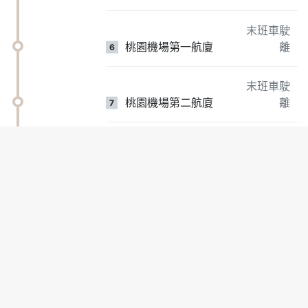
末班車駛
桃園機場第一航廈
離
6
末班車駛
桃園機場第二航廈
離
7
:::跳到下方網頁資訊區
公路客運即時動態資訊網
Highway Bureau(HB),Ministry of Transportation and
Communications(MOTC)
上班時間
上午08:30至下午05:30