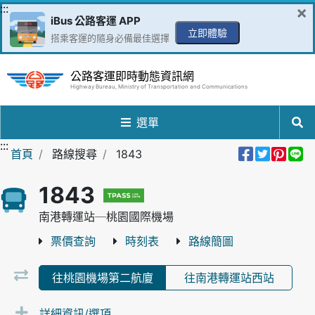
跳到主要內容區
:::
×
iBus 公路客運 APP
立即體驗
搭乘客運的隨身必備最佳選擇
公路客運即時動態資訊網
Highway Bureau, Ministry of Transportation and Communications
選單
:::
分享到Fa
分享至
分享
分
首頁
路線搜尋
1843
1843
南港轉運站─桃園國際機場
票價查詢
時刻表
路線簡圖
往桃園機場第二航廈
往南港轉運站西站
詳細資訊/選項