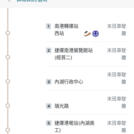
南港轉運站
末班車駛
1
西站
離
捷運南港展覽館站
末班車駛
2
(經貿二)
離
末班車駛
內湖行政中心
離
3
末班車駛
瑞光路
離
4
捷運港墘站(內湖高
末班車駛
5
工)
離