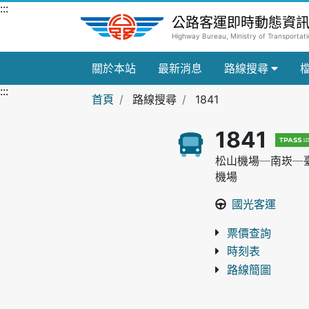
跳到主要內容區
:::
公路客運即時動態資
Highway Bureau, Ministry of Transporta
關於本站
最新消息
路線搜尋
:::
首頁
路線搜尋
1841
1841
松山機場─南崁─
機場
國光客運
票價查詢
時刻表
路線簡圖