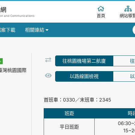
訊網
首頁
網站導
tion and Communications
檔案下載
相關連結
往桃園機場第二航廈
往
臺灣桃園國際
以路線圖檢視
以
首班車：0330／末班車：2345
班距
時
06:30~
平日班距
15~