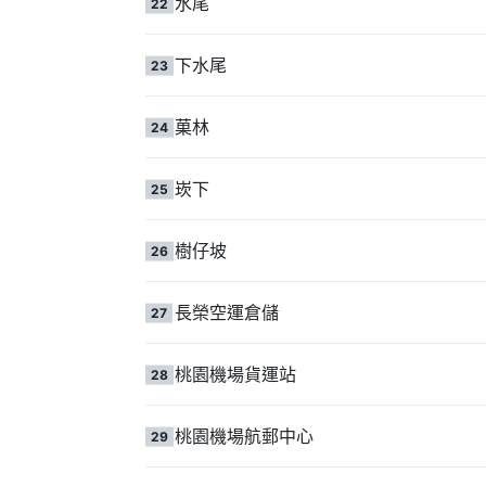
水尾
22
下水尾
23
菓林
24
崁下
25
樹仔坡
26
長榮空運倉儲
27
桃園機場貨運站
28
桃園機場航郵中心
29