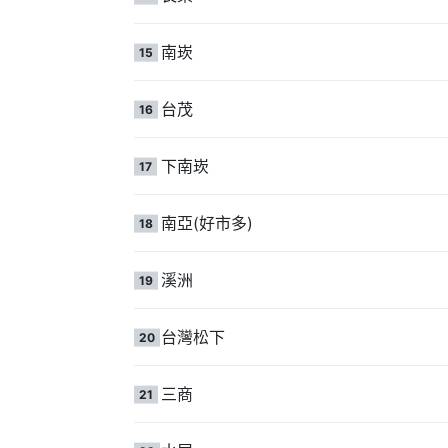
南崁
15
台茂
16
下南崁
17
南亞(好市多)
18
溪洲
19
台灣松下
20
三商
21