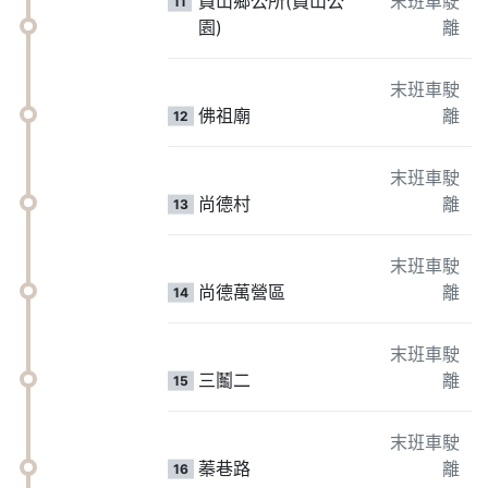
員山鄉公所(員山公
末班車駛
11
園)
離
末班車駛
佛祖廟
離
12
末班車駛
尚德村
離
13
末班車駛
尚德萬營區
離
14
末班車駛
三鬮二
離
15
末班車駛
蓁巷路
離
16