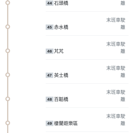
石頭橋
離
44
末班車駛
赤水橋
離
45
末班車駛
芃芃
離
46
末班車駛
英士橋
離
47
末班車駛
百韜橋
離
48
末班車駛
棲蘭遊樂區
離
49