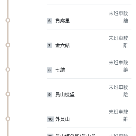
末班車駛
負廓里
離
6
末班車駛
金六結
離
7
末班車駛
七結
離
8
末班車駛
員山機堡
離
9
末班車駛
外員山
離
10