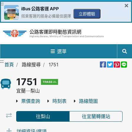
跳到主要內容區
:::
×
iBus 公路客運 APP
立即體驗
搭乘客運的隨身必備最佳選擇
公路客運即時動態資訊網
Highway Bureau, Ministry of Transportation and Communications
選單
:::
分享到Fa
分享至
分享
分
首頁
路線搜尋
1751
1751
宜蘭─梨山
票價查詢
時刻表
路線簡圖
往梨山
往宜蘭轉運站
詳細資訊/選項