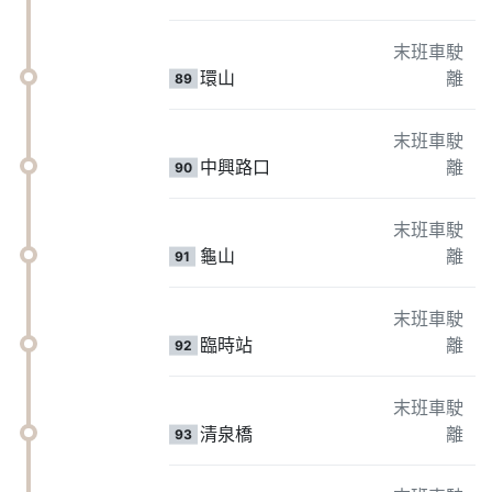
末班車駛
環山
離
89
末班車駛
中興路口
離
90
末班車駛
龜山
離
91
末班車駛
臨時站
離
92
末班車駛
清泉橋
離
93