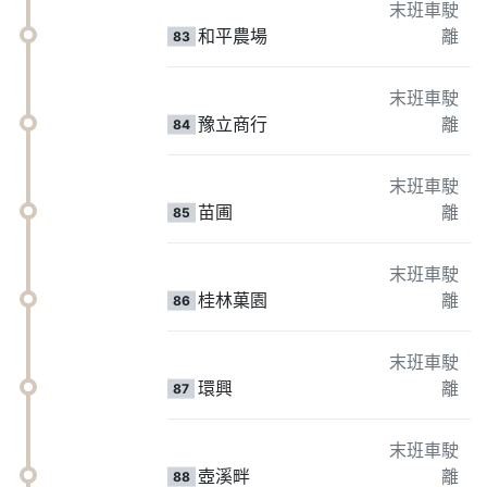
末班車駛
和平農場
離
83
末班車駛
豫立商行
離
84
末班車駛
苗圃
離
85
末班車駛
桂林菓園
離
86
末班車駛
環興
離
87
末班車駛
壺溪畔
離
88