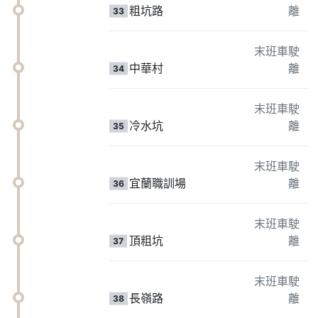
粗坑路
離
33
末班車駛
中華村
離
34
末班車駛
冷水坑
離
35
末班車駛
宜蘭職訓場
離
36
末班車駛
頂粗坑
離
37
末班車駛
長嶺路
離
38