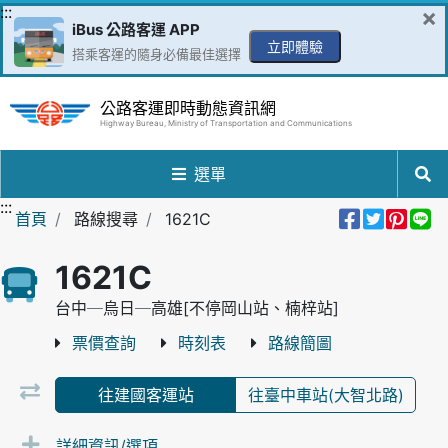
跳到主要內容區
:::
×
iBus 公路客運 APP
立即體驗
搭乘客運的隨身必備最佳選擇
公路客運即時動態資訊網
Highway Bureau, Ministry of Transportation and Communications
選單
:::
分享到Fa
分享至
分享
分
首頁
路線搜尋
1621C
1621C
台中─烏日─高雄[不停岡山站、楠梓站]
票價查詢
時刻表
路線簡圖
往建國客運站
往臺中車站(大智北路)
詳細資訊/選項