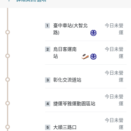
臺中車站(大智北
今日未營
1
路)
運
烏日客運南
今日未營
2
站
運
今日未營
彰化交流道站
運
3
今日未營
捷運苓雅運動園區站
運
4
今日未營
大順三路口
運
5