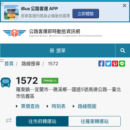
跳到主要內容區
:::
×
iBus 公路客運 APP
立即體驗
搭乘客運的隨身必備最佳選擇
公路客運即時動態資訊網
Highway Bureau, Ministry of Transportation and Communications
選單
:::
分享到Fa
分享至
分享
分
首頁
路線搜尋
1572
1572
羅東鎮─宜蘭市─礁溪鄉─國道5號高速公路─臺北
市信義區
票價查詢
時刻表
路線簡圖
往市府轉運站
往羅東轉運站