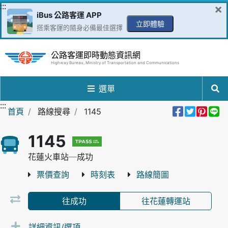
跳到主要內容區
:::
×
iBus 公路客運 APP
立即體驗
搭乘客運的隨身必備最佳選擇
公路客運即時動態資訊網
Highway Bureau, Ministry of Transportation and Communications
選單
:::
分享到Fa
分享至
分享
分
首頁
路線搜尋
1145
1145
花蓮火車站─成功
票價查詢
時刻表
路線簡圖
往成功
往花蓮轉運站
詳細資訊/選項