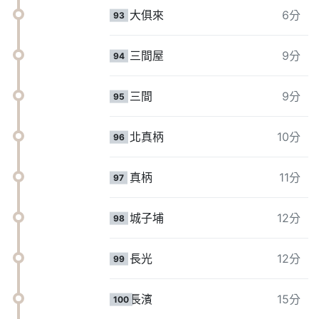
大俱來
6分
93
三間屋
9分
94
三間
9分
95
北真柄
10分
96
真柄
11分
97
城子埔
12分
98
長光
12分
99
長濱
15分
100