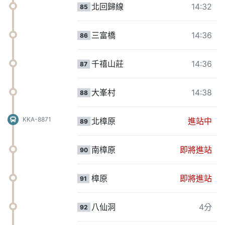
北回歸線
14:32
85
三富橋
14:36
86
千禧山莊
14:36
87
大峯村
14:38
88
KKA-8871
北樟原
進站中
89
南樟原
即將進站
90
樟原
即將進站
91
八仙洞
4分
92