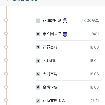
花蓮轉運站
18:00發車
1
市立圖書館
18:01
2
花蓮商校
18:03
3
郵政總局
18:04
4
大同市場
18:06
5
臺灣企銀
18:08
6
花蓮文創園區
18:11
7