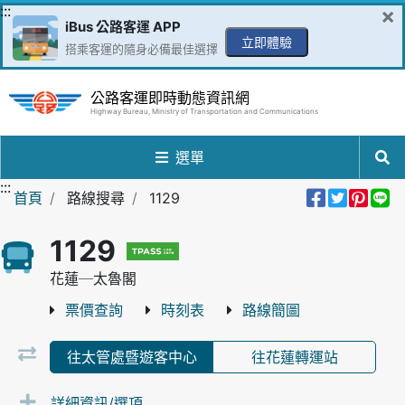
跳到主要內容區
:::
×
iBus 公路客運 APP
立即體驗
搭乘客運的隨身必備最佳選擇
公路客運即時動態資訊網
Highway Bureau, Ministry of Transportation and Communications
選單
:::
分享到Fa
分享至
分享
分
首頁
路線搜尋
1129
1129
花蓮─太魯閣
票價查詢
時刻表
路線簡圖
往太管處暨遊客中心
往花蓮轉運站
詳細資訊/選項