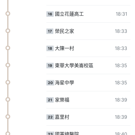
國立花蓮高工
18:31
16
榮民之家
18:33
17
大陳一村
18:33
18
東華大學美崙校區
18:35
19
海星中學
18:35
20
家樂福
18:39
21
嘉里村
18:39
22
國軍總醫院
18:40
23