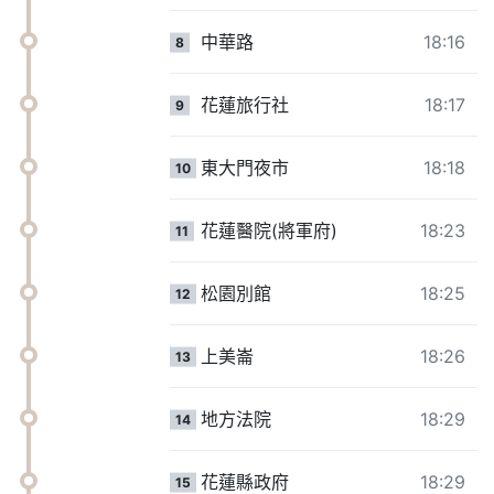
中華路
18:16
8
花蓮旅行社
18:17
9
東大門夜市
18:18
10
花蓮醫院(將軍府)
18:23
11
松園別館
18:25
12
上美崙
18:26
13
地方法院
18:29
14
花蓮縣政府
18:29
15