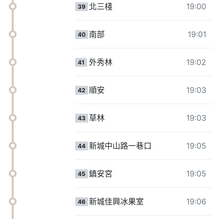
北三棧
19:00
39
南部
19:01
40
外秀林
19:02
41
順安
19:03
42
草林
19:03
43
新城中山路一巷口
19:05
44
鎮安宮
19:05
45
新城佳興冰果室
19:06
46