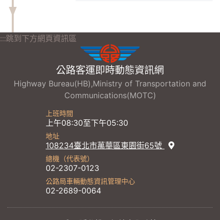
:::跳到下方網頁資訊區
公路客運即時動態資訊網
Highway Bureau(HB),Ministry of Transportation and
Communications(MOTC)
上班時間
上午08:30至下午05:30
地址
108234臺北市萬華區東園街65號
總機（代表號）
02-2307-0123
公路局車輛動態資訊管理中心
02-2689-0064