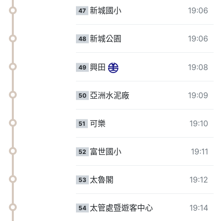
新城國小
19:06
47
新城公園
19:06
48
興田
19:08
49
亞洲水泥廠
19:09
50
可樂
19:10
51
富世國小
19:11
52
太魯閣
19:12
53
太管處暨遊客中心
19:14
54