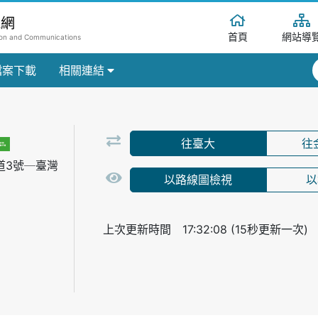
訊網
首頁
網站導
tion and Communications
檔案下載
相關連結
往臺大
往
道3號─臺灣
以路線圖檢視
以
上次更新時間 17:32:08 (15秒更新一次)