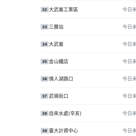
大武崙工業區
今日
32
三層站
今日
33
大武崙
今日
34
金山鐵店
今日
35
情人湖路口
今日
36
武嶺街口
今日
37
自來水處(辛亥)
今日
38
臺大計資中心
今日
39