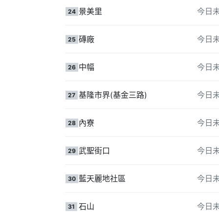
景美里
今日
24
磚廠
今日
25
中幅
今日
26
基隆市界(基金三路)
今日
27
內寮
今日
28
武聖街口
今日
29
藍天麗地社區
今日
30
石山
今日
31