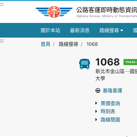
跳到主要內容區
:::
公路客運即時動態資
Highway Bureau, Ministry of Transporta
關於本站
最新消息
路線搜尋
:::
首頁
路線搜尋
1068
1068
新北市金山區─國
大學
基隆客運
票價查詢
時刻表
路線簡圖