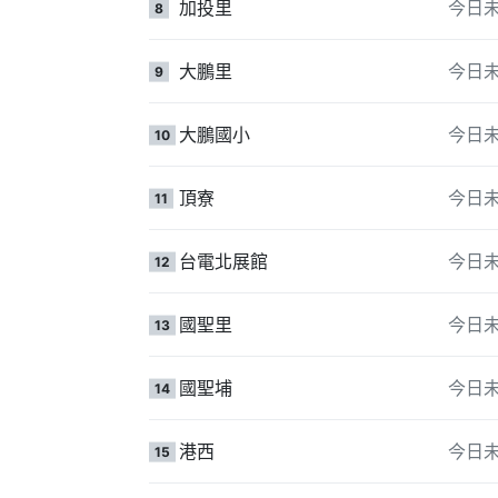
加投里
今日
8
大鵬里
今日
9
大鵬國小
今日
10
頂寮
今日
11
台電北展館
今日
12
國聖里
今日
13
國聖埔
今日
14
港西
今日
15