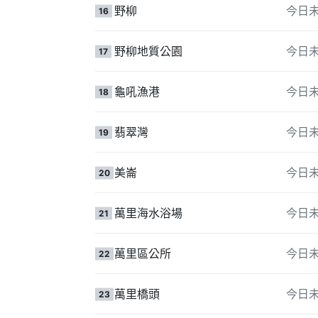
野柳
今日
16
野柳地質公園
今日
17
龜吼漁港
今日
18
翡翠灣
今日
19
美崙
今日
20
萬里海水浴場
今日
21
萬里區公所
今日
22
萬里橋頭
今日
23